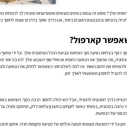
ומית שלך? פוסט זה עמוס בטיפים מעשיים ואסטרטגיות שיעזרו לך להפחית מש
זכייה בהנחות ובמבצעים הטובים ביותר, אנו נדריך אותך בדרכים שונות לחסוך
שאפשר קארפול?
רך נפלאה לחסוך כסף בעלויות נסיעה תוך הפחתת טביעת הרגל הפחמנית שלך. על ידי שי
החניה, מה שהופך את הנסיעה היומית או טיולי סוף השבוע שלך להרבה יותר מ
 ולהפחית את זיהום האוויר. אז למה לשלם יותר כשאפשר לחלוק את הנסיעה ו
 להוביל לחסכון משמעותי לאורך זמן.
רית כדרך חסכונית להתנייד, אבל היא יכולה לחסוך הרבה כסף. השימוש באוטוב
ר נהיגה במכונית, במיוחד כאשר לוקחים בחשבון עלויות דלק, תחזוקה וחניה. ערי
הכספי של הנסיעות.
 זמן על ידי הימנעות מעומסי תנועה והלחץ של מציאת מקומות חניה. אימוץ תחבו