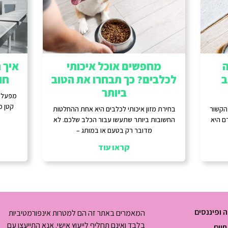
ה
מחפשים אוכל איכותי
איך ת
ב
לכלבים? כך תבחרו את הטוב
חו
ביותר
מפעל מ
קטן מ
 הקשור
בחירת מזון איכותי לכלבים היא אחת ההחלטות
ם היא
החשובות ביותר שתעשו עבור הכלב שלכם. לא
מדובר רק בטעם או במותג –
קראו עוד
 ופיננסים
המאמרים באתר זה הם למטרות אינפורמטיביות
בלבד ואינם תחליף לייעוץ אישי. אנא התייעצו עם
חיים