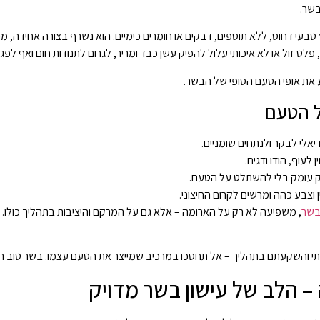
בשר.
איכותי למעשנה מיוצר מ-100% עץ טבעי דחוס, ללא תוספים, דבקים או חומרים כימיים. הוא נשרף בצורה 
 פלט זול או לא איכותי עלול להפיק עשן כבד ומריר, לגרום לתנודות חום ואף לפ
ע את אופי הטעם הסופי של הבשר.
ל הטעם
יאלי לבקר ולנתחים שומניים.
 לעוף, הודו ודגים.
ק עומק בלי להשתלט על הטעם.
ן וצבע כהה ומרשים לקרום החיצוני.
בשר
, משפיעה לא רק על הארומה – אלא גם על המרקם והיציבות בתהליך כולו. 
י והשקעתם בתהליך – אל תחסכו במרכיב שמייצר את הטעם עצמו. בשר טוב ראו
 הלב של עישון בשר מדויק