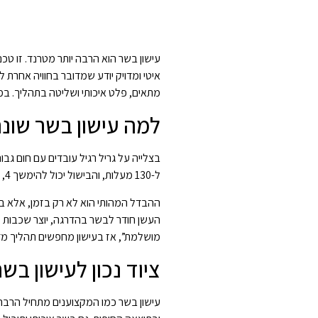
עישון בשר הוא הרבה יותר מטרנד. זו ט
איטי ומדויק יודע שמדובר בחוויה אחרת ל
מתאים, פלט איכותי ושליטה בתהליך. במ
למה עישון בשר שונה
ל-130 מעלות, והבישול יכול להימשך 4, 8 ואפילו 14 שעות – תלוי בנתח.
ההבדל המהותי הוא לא רק בזמן, אלא במ
העשן חודר לבשר בהדרגה, יוצר שכבות ט
מושלמת”, אז בעישון מחפשים תהליך מדו
ציוד נכון לעישון ב
עישון בשר כמו המקצוענים מתחיל הרב