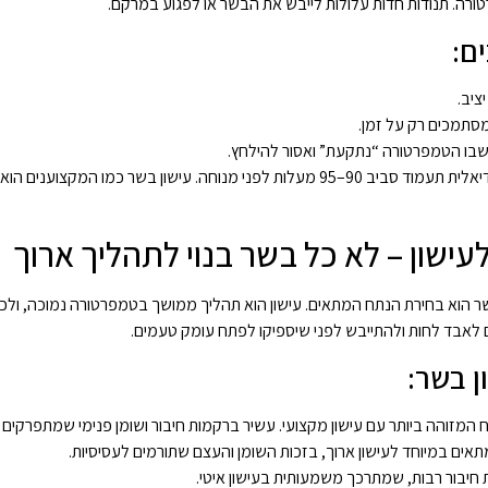
טורה. תנודות חדות עלולות לייבש את הבשר או לפגוע במרקם.
ם:
ציב.
סתמכים רק על זמן.
בו הטמפרטורה “נתקעת” ואסור להילחץ.
בבריסקט, לדוגמה, טמפרטורת ליבה אידיאלית תעמוד סביב 90–95 מעלות לפני מנוחה. עישון 
עישון – לא כל בשר בנוי לתהליך ארוך
 הוא בחירת הנתח המתאים. עישון הוא תהליך ממושך בטמפרטורה נמוכה, ולכן לא
ם לאבד לחות ולהתייבש לפני שיספיקו לפתח עומק טעמים.
ן בשר:
 המזוהה ביותר עם עישון מקצועי. עשיר ברקמות חיבור ושומן פנימי שמתפרקים ל
אים במיוחד לעישון ארוך, בזכות השומן והעצם שתורמים לעסיסיות.
 חיבור רבות, שמתרכך משמעותית בעישון איטי.