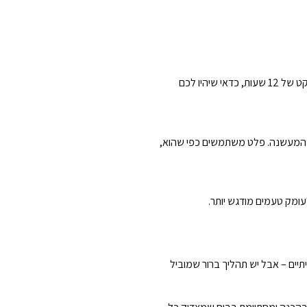
זה משתנה לפי הטמפרטורה והדגם, אבל הכלל המנחה הוא בערך חצי קילו עד קילו פלט לכל שעת עבודה. לעישון בריסקט של 12 שעות, כדאי שיהיו לכם
של המעשנה. פלט משתמשים כפי שהוא,
תיים – אבל יש תהליך ברור שמוביל