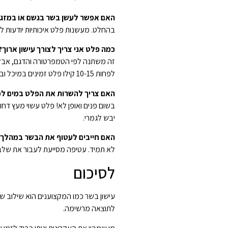
האם אפשר לעשן בשר בגשם או במזג א
בהחלט. מעשנות פלט איכותיות יודעות לפ
כמה פלט אני צריך לצורך עישון ארוך?
לפחות 10-15 קילו פלט זמינים במיכל ובשקית בצד.
האם צריך להשרות את הפלט במים לפ
בשום פנים ואופן לא! פלט עשוי מעץ דח
יבש לגמרי.
האם חייבים לעטוף את הבשר במהלך ה
לא תמיד. עטיפה מסייעת לעבור את שלב ה-Stall ולהאיץ את התהליך, אך חלק מהמקצוענים מעדיפים להשאיר חשוף לעומק טעמים 
לסיכום
עישון בשר כמו המקצוענים הוא שילוב של
לתוצאה מרשימה.