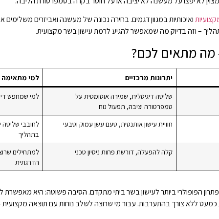
 מצוין לא יפצו על מעשנה לא יציבה או על חוסר בקרה בטמפרטורת הליבה.
צועיות
ואיכותיות במגוון דגמים. בחירה נכונה של מעשנה ואביזרים משלימים אי
הליך – וזה בדיוק מה שמאפשר להגיע לרמת עישון בשר מקצועית.
– מה מתאים לכם?
יתרונות מרכזיים
למי מתאימה 
שליטה דיגיטלית, שמירה אוטומטית על
למי שמחפש דיוק
טמפרטורה יציבה, תפעול נוח
חוויית עישון אותנטית, טעם עשן עמוק וטבעי
לחובבי שליטה 
בתהליך
קלה להפעלה, דורשת פחות ניסיון טכני
למתחילים שרוצי
הדרגתית
רון הפופולרי ביותר לעישון בשר ביתי מתקדם. הסיבה פשוטה: היא מאפשרת 
כמעט ללא צורך בהתערבות. עבור מי שרוצה לשלב נוחות עם תוצאה מקצועית – ז