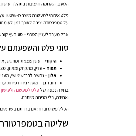
הטעם, הארומה והיציבות בתהליך עישון 
פלט 
על טמפרטורה יציבה לאורך זמן. לעומתו,
אבל מעבר לעניין הטכני – סוג העץ קוב
סוגי פלט והשפעתם ע
היקורי
– עשן עוצמתי ומודגש, איד
תפוח
– עדין, מתקתק ומאוזן, מצוין
אלון
– נחשב לרב־שימושי, מעני
דובדבן
– מוסיף ניחוח פירותי עדי
בחירה נכונה של
פלט למעשנה ולעישון 
ואחידה, בלי מרירות מיותרת.
הכלל פשוט וברור: אם בחרתם בשר איכות
שליטה בטמפרטורה –