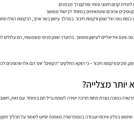
 ליצירת קרום חיצוני עשיר ומרקם רך מבפנים.
 וסיבים ארוכים שמתאימים במיוחד לבישול ממושך.
כמות נאה של שומן ורקמות חיבור. במהלך עישון בשר ארוך, הרקמות האלו מתפ
נטה אינם אידיאליים לעישון ממושך. בהיעדר שומן פנימי משמעותי, הם עלולים ל
, סיבים ורקמות חיבור – כי דווקא החלקים “הקשים” יותר הם אלו שהופכים לכ
 יותר מצלייה?
רטורה נמוכה נוצרת פחות חריכה ישירה לעומת גריל חם במיוחד. עם זאת, חש
ן. שימוש בפלט איכותי ועבודה בטמפרטורה מאוזנת יסייעו לשמור על תהליך תקין.