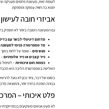
לעומת זאת, מעשנת פחמים מעניקה שליטה
ימצא בה חוויה עמוקה ומספקת.
אביזרי חובה לעישון
גם המעשנה הטובה ביותר לא תספיק בלי 
מדחום דיגיטלי לבשר עם בדיק
מד טמפרטורה פנימי למעשנה
–
מגש מים
– שומר על לחות בתוך תא
נייר קצבים או נייר אלומיניום
– לעטי
כפפות חום איכותיות
– לטיפול ב
השליטה בטמפרטורת הליבה היא ההבדל הא
בסופו של דבר, ציוד נכון לא נועד להרש
גבוהה הופכת ברורה יותר, והתוצאה מד
פלט איכותי – המרכ
לא מעט אנשים משקיעים בנתח יוקרתי ו