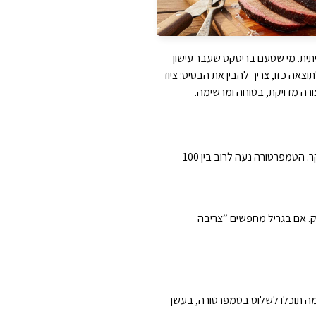
תית. מי שטעם בריסקט שעבר עישון
צאה כזו, צריך להבין את הבסיס: ציוד
ורה מדויקת, בטוחה ומרשימה.
בצלייה על גריל רגיל עובדים עם חום גבוה וישיר יחסית. עישון בשר, לעומת זאת, מבוסס על חום נמוך, זמן ארוך ועשן מבוקר. הטמפרטורה נעה לרוב בין 100
ק. אם בגריל מחפשים “צריבה
ה תוכלו לשלוט בטמפרטורה, בעשן