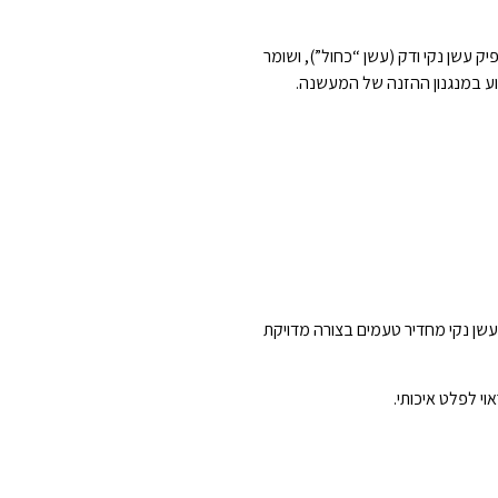
אחידה, מפיק עשן נקי ודק (עשן “כחול”), ושומר
גוע במנגנון ההזנה של המעשנה.
עשן נקי מחדיר טעמים בצורה מדויקת
י לפלט איכותי.