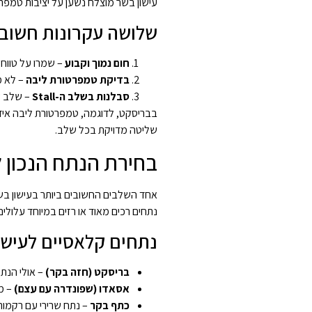
עישון בשר מוצלח נשען על יציבות טמפר
שלושה עקרונות חשובי
חום נמוך וקבוע
– שמרו על טווח י
בדיקת טמפרטורת ליבה
– לא מ
סבלנות בשלב ה-Stall
– שלב ש
שליטה מדויקת בכל שלב.
בחירת הנתח הנכון ל
אחד השלבים החשובים ביותר בעישון בשר
נתחים רכים מאוד או רזים במיוחד עלולי
נתחים קלאסיים לעישו
בריסקט (חזה בקר)
– אולי הנתח
אסאדו (שפונדרה עם עצם)
– מת
כתף בקר
– נתח שרירי עם רקמות