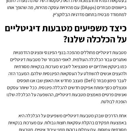
בעסקאות המהירות והנמוכות שלו. הארכיטקטורה של סולנה נועדה לתמוך
ביישומים מבוזרים (DApps) עם מהירויות עסקה מהירות, מה שהופך אותו
למתמודד מבטיח בתחום מדרגיות הבלוקצ'יין.
כיצד משפיעים מטבעות דיגיטליים
על הכלכלה שלנו?
מטבעות דיגיטליים מחוללים מהפכה בנוף הפיננסי ומציגים הזדמנויות
ואתגרים עבור הכלכלה העולמית. לאופי המבוזר של מטבעות דיגיטליים
כמו ביטקוין ואת'ריום יש פוטנציאל לשבש מערכות בנקאיות מסורתיות
ולהעצים אנשים להשתלט על העסקאות הפיננסיות שלהם. המעבר הזה
לעבר מימון מבוזר (DeFi) מעצב מחדש את האופן שבו אנו תופסים
ומנצלים כסף ופותח אפיקים חדשים להכללה פיננסית. ככל שיותר עסקים
ואנשים פרטיים מאמצים מטבעות דיגיטליים, ההשפעה על הכלכלה שלנו
הופכת לבולטת.
אחת הדרכים שבהן מטבעות דיגיטליים משפיעים על הכלכלה היא
באמצעות תפקידם בהקלת עסקאות חוצות גבולות. עם מערכות בנקאיות
מסורתיות עמוסות, עם עמלות גבוהות וזמני עיבוד איטיים, מטבעות