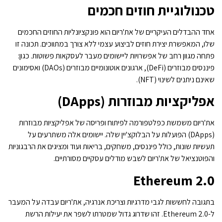
טכנולוגיית חוזים חכמים
אחד ההבדלים העיקריים של את'ריום הוא פונקציונליות החוזים החכמים
שלו, המאפשרת יצירת חוזים לביצוע עצמי ללא צורך במתווכים. תכונה זו
פתחה מגוון רחב של אפשרויות ליישומים מעבר לעסקאות פשוטות. כגון:
פיננסים מבוזרים (DeFi), ארגונים אוטונומיים מבוזרים (DAOs) ואסימונים
שאינם ניתנים לשינוי (NFT).
אפליקציות מבוזרות (DApps)
את'ריום משמשת כפלטפורמה לפיתוח ופריסה של אפליקציות מבוזרות
(DApps) הפועלות על הבלוקצ'יין שלה. יישומים אלה משתרעים על
תעשיות שונות, כולל פיננסים, משחקים, בריאות ועוד ומציגים את הרבגוניות
והפוטנציאל של את'ריום לשבש מודלים עסקיים מסורתיים.
Ethereum 2.0
בתגובה לחששות לגבי מדרגיות וצריכת אנרגיה, את'ריום עבדה על המעבר
ל-Ethereum 2.0. זהו שדרוג גדול שמטרתו לשפר את יעילות הרשת