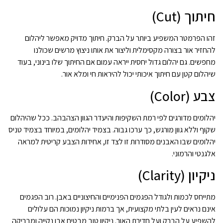
חיתוך (Cut)
זהו הפרמטר המשפיע ביותר על הברק. חיתוך מדויק מאפשר ליהלום
להחזיר אור בצורה מקסימלית וליצור את אותו ניצוץ מרשים שכולנו
מחפשים. גם יהלום גדול יחסית ייראה עמום אם החיתוך שלו בינוני, בעוד
שיהלום קטן עם חיתוך איכותי יכול להיראות חי ומלא אור.
צבע (Color)
יהלומים מדורגים לפי רמת השקיפות והיעדר הגוון הצהבהב. ככל שהיהלום
שקוף וללא גוון מורגש, כך ערכו גבוה. בצמיד יהלומים, במיוחד בצמיד טניס
יהלומים שבו האבנים מסודרות זו לצד זו, אחידות הצבע קריטית למראה
אלגנטי והרמוני.
ניקיון (Clarity)
מתייחס לכמות ולגודל הפגמים הפנימיים והחיצוניים באבן. רוב הפגמים
אינם נראים לעין בלתי מקצועית, אך ברמות ניקיון נמוכות הם עלולים
להשפיע על הברק ועל חדירת האור. ניקיון טוב מבטיח אבן נקייה ומבריקה