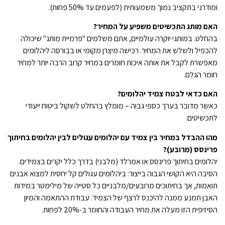
ומודרני בתקציב נמוך משמעותית (לפעמים עד 50% פחות).
האם מותג התכשיטים משפיע על המחיר?
בהחלט. במותגי יוקרה עולמיים, אתם משלמים "פרמיית מותג" שיכולה
להכפיל ולשלש את המחיר. רכישה מיצרן מקומי או בבורסה ליהלומים
מאפשרת לקבל את אותה איכות חומרים במחיר קרוב הרבה יותר למחיר
חומר הגלם.
האם כדאי לבטח צמיד יהלומים?
כאשר מדובר בערך כספי גבוה – מומלץ בהחלט לשקול ביטוח ייעודי
לתכשיטים.
מהו ההבדל במחיר בין צמיד עם יהלומים עגולים לבין יהלומים בחיתוך
פרינסס (מרובע)?
יהלומים בחיתוך פרינסס או אמרלד (מלבני) בדרך כלל יקרים בצמידים.
הסיבה היא הקושי הגבוה בייצור: ביהלומים עגולים קל יחסית למצוא אבנים
תואמות, אך בחיתוכים מרובעים/מלבניים כל סטייה של מילימטר במידות
האבן תמנע ממנה להיכנס לרצף של הצמיד. עבודת ההתאמה והמיון
הסיזיפית הזו מעלה את מחיר העבודה והחומר ב-20% לפחות.