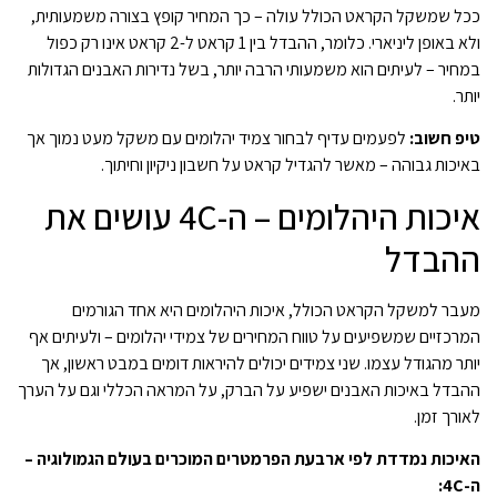
ככל שמשקל הקראט הכולל עולה – כך המחיר קופץ בצורה משמעותית,
ולא באופן ליניארי. כלומר, ההבדל בין 1 קראט ל-2 קראט אינו רק כפול
במחיר – לעיתים הוא משמעותי הרבה יותר, בשל נדירות האבנים הגדולות
יותר.
טיפ חשוב:
לפעמים עדיף לבחור צמיד יהלומים עם משקל מעט נמוך אך
באיכות גבוהה – מאשר להגדיל קראט על חשבון ניקיון וחיתוך.
איכות היהלומים – ה-4C עושים את
ההבדל
מעבר למשקל הקראט הכולל, איכות היהלומים היא אחד הגורמים
המרכזיים שמשפיעים על טווח המחירים של צמידי יהלומים – ולעיתים אף
יותר מהגודל עצמו. שני צמידים יכולים להיראות דומים במבט ראשון, אך
ההבדל באיכות האבנים ישפיע על הברק, על המראה הכללי וגם על הערך
לאורך זמן.
האיכות נמדדת לפי ארבעת הפרמטרים המוכרים בעולם הגמולוגיה –
ה-4C: