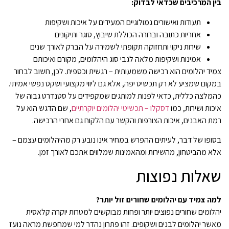
בין המרכיבים שכדאי לבדוק:
תעודות ואישורים גמולוגיים המעידים על איכות ושקיפות
אחריות כתובה וברורה הכוללת שיבוץ, סוגר ותיקונים
שירות ניקוי ותחזוקה תקופתי לשמירה על הברק לאורך שנים
אמינות ושקיפות מלאה לגבי סוג היהלומים, מקורם ואיכותם
צמיד יהלומים הוא רכישה משמעותית – רגשית וכספית. לכן, חשוב לבחור
במקום שמציע לא רק תכשיט יפה, אלא גם ליווי מקצועי ושקט נפשי אמיתי.
כהמלצה כללית, כדאי לפנות למותגים שמקפידים על סטנדרט גבוה של
איכות ושירות, כמו
דסקלו – תכשיטי יהלומים יוקרתיים
, שם הדגש הוא על
רמת האבנים, איכות הצורפות והקשר עם הלקוח גם אחרי הרכישה.
בסופו של דבר, לעיתים ההפרש במחיר אינו נובע רק מהיהלומים עצמם –
אלא מהביטחון, מהשירות ומהאמינות שמלווים אתכם לאורך זמן.
שאלות נפוצות
למה צמיד עם יהלומים שחורים זול יותר?
יהלומים שחורים נפוצים יותר ופחות מבוקשים למטרות יוקרה קלאסית
מאשר יהלומים לבנים ושקופים. זהו פתרון נהדר למי שמחפשת מראה נועז