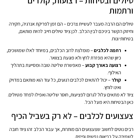
טיולים ובטיחות – רצועות, קולרים
ורתמות
טיולים הם הרבה מעבר לעשיית צרכים – הם זמן לפריקת אנרגיה, חקירה
וחיזוק הקשר ביניכם לבין הכלב. לכן ציוד טיולים חייב להיות מותאם,
בטיחותי ונוח.
רתמה לכלבים
– מומלצת לרוב הכלבים, במיוחד לאלו שמושכים,
כיוון שהיא מפזרת לחץ ולא פוגעת בצוואר.
רצועה באורך קבוע
– מאפשרת שליטה טובה ומסייעת בתהליך
האילוף.
קולר
– יכול להתאים לכלבים רגועים, כל עוד הוא מותאם במדויק
ואינו לוחץ.
ציוד לא מתאים עלול לגרום לפציעות, חוסר שליטה ואפילו לפחד מטיולים.
כאן הבטיחות היא מעל הכל.
צעצועים לכלבים – לא רק בשביל הכיף
רבים נוטים לחשוב שצעצועים הם מותרות, אך עבור הכלב זהו ציוד חובה
לשמירה על בריאות נפשית ופיזית.