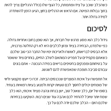
כשהכלב שוכב על צידו ומתמתח, כל הגוף שלו (כולל הרגליים) צריך להיות
בתוך גבולות המיטה. אם הראש או הרגליים בחוץ, הגיע הזמן להשתדרג
למידה גדולה יותר.
לסיכום
גידול כלב הוא מסע מרגש של חברות, אך הוא טומן בחובו אחריות גדולה.
כפי שלמדנו, הבחירה בציוד ומזון לכלבים היא לא רק החלטה צרכנית,
אלא הבסיס לבריאותו, לאושרו ולאריכות ימיו של החבר הכי טוב שלכם.
כשאתם מקפידים על תפריט המותאם לשלב החיים, בוחרים ציוד ששומר
על בטיחותם ומפנקים בחטיפים בריאים במידה הנכונה – אתם בונים
עבורם סביבה תומכת שמאפשרת להם לשגשג.
אל תתפשרו על איכות המוצרים שנכנסים הביתה. זכרו כי ייעוץ מקצועי וליווי
של מומחים יכולים לחסוך לכם טעויות יקרות ולמנוע בעיות רפואיות בעתיד.
בסופו של יום, כלב שאוכל טוב, ישן בנחת ונהנה מציוד איכותי, הוא כלב
שמח יותר שיוכל להחזיר לכם אהבה עוד שנים רבות. השקיעו בבחירות
שלכם היום – הכלב שלכם יודה לכם על כך.