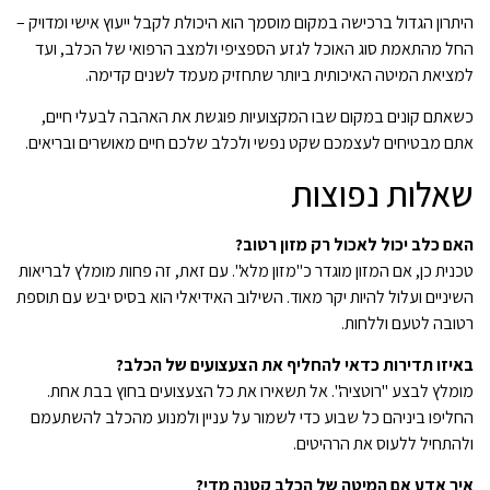
היתרון הגדול ברכישה במקום מוסמך הוא היכולת לקבל ייעוץ אישי ומדויק –
החל מהתאמת סוג האוכל לגזע הספציפי ולמצב הרפואי של הכלב, ועד
למציאת המיטה האיכותית ביותר שתחזיק מעמד לשנים קדימה.
כשאתם קונים במקום שבו המקצועיות פוגשת את האהבה לבעלי חיים,
אתם מבטיחים לעצמכם שקט נפשי ולכלב שלכם חיים מאושרים ובריאים.
שאלות נפוצות
האם כלב יכול לאכול רק מזון רטוב?
טכנית כן, אם המזון מוגדר כ"מזון מלא". עם זאת, זה פחות מומלץ לבריאות
השיניים ועלול להיות יקר מאוד. השילוב האידיאלי הוא בסיס יבש עם תוספת
רטובה לטעם וללחות.
באיזו תדירות כדאי להחליף את הצעצועים של הכלב?
מומלץ לבצע "רוטציה". אל תשאירו את כל הצעצועים בחוץ בבת אחת.
החליפו ביניהם כל שבוע כדי לשמור על עניין ולמנוע מהכלב להשתעמם
ולהתחיל ללעוס את הרהיטים.
איך אדע אם המיטה של הכלב קטנה מדי?