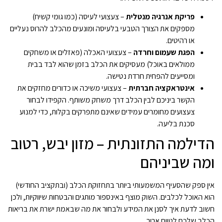
פריקת אנרגיה מנטלית
– צעצועי לעיסה (כמו גומי קשיח)
מספקים את הצורך הטבעי בלעיסה ומונעים מהכלב להרוס נעליים
או רהיטים.
הפגת שעמום וחרדה
– צעצועי האכלה (פאזלים או משחקים
ממולאים באוכל) מעסיקים את הכלב בזמן שהוא לבד בבית
ומסייעים להפחית חרדת נטישה.
אינטראקציה חברתית
– צעצועי משיכה או כדורים מחזקים את
הקשר ביניכם לבין הכלב דרך משחק משותף. הקפידו לבחור
צעצועים מחומרים עמידים שאינם מתפרקים בקלות, כדי למנוע
סכנת בליעה.
הדילמה התזונתית – מזון יבש, רטוב
ומה שביניהם
אין ספק שהסעיף המשמעותי ביותר בתחזוקת הכלב (ובתקציב החודשי)
הוא האוכל לכלבים. השוק מוצף באינספור מותגים והבטחות שיווקיות, ולכן
חשוב לדעת איך לסנן את המידע ולבחור את מה שבאמת ישרת את בריאות
הכלב שלכם לטווח ארוך.