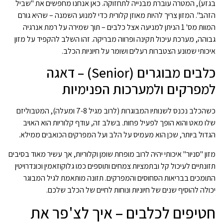
בגזע), המטרה עוברת מבנייה לתחזוקה. כאן אנחנו מחפשים את "שביל
הזהב". המזון צריך להיות מאוזן קלורית כדי למנוע השמנה – שהיא גורם
המוות מס' 1 הניתן למניעה אצל כלבים – תוך שמירה על רמת אנרגיה
גבוהה, מערכת עיכול תקינה ופרווה מבריקה. זהו השלב להקפיד על מזון
איכותי שמונע הצטברות רעלים ושומר על חיוניות הכלב.
כלבים מבוגרים (Senior) – דאגה
למפרקים ולמערכות הפנימיות
כשהכלב נכנס לשנותיו המבוגרות (לרוב מגיל 7-8 ומעלה), המטבוליזם
שלו מאט והוא הופך לפעיל פחות. בשלב זה, עודף קלוריות הוא האויב
הגדול ביותר, שכן הוא מעמיס על הלב ועל המפרקים הכואבים ממילא.
מזון "סניור" איכותי יהיה לרוב מופחת שומן וקלוריות, אך עשיר מאוד בסיבים
תזונתיים לעיכול קל ובתמציות צמחים ותוספים כמו גלוקוזאמין וכונדרויטין
התומכים בבריאות הסחוסים והמפרקים. תזונה מותאמת לגיל המבוגר
יכולה להוסיף שנים של חיוניות ונוחות לחיים של הכלב שלכם.
חטיפים לכלבים – איך לצ'פר את