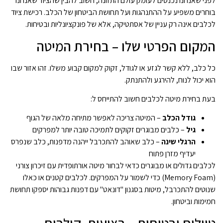
לפני שאנחנו נכנסים לעומק עולם התזונה, חשוב להבין שהציוד שאנחנו
בוחרים משפיע על ההתנהגות ועל תחושת הביטחון של הכלב. רכישת ציוד
לכלבים אינה רק עניין של אסתטיקה, אלא של פונקציונליות ובטיחות.
המקום הפרטי שלו – בחירת המיטה
כל כלב, ללא קשר לגזע או לגודל, זקוק למקום קבוע משלו. זהו אזור שבו
הוא יכול לנוח, להירגע ולהתנתק.
בעת בחירת מיטה לכלבים חשוב להתייחס ל:
גודל הכלב
– המיטה צריכה לאפשר מתיחה מלאה של הגוף
גיל
– כלבים מבוגרים זקוקים לתמיכה טובה יותר למפרקים
הרגלי שינה
– כלב שאוהב להתכרבל ייהנה מדפנות, כלב שנפרס
יעדיף מזרן פתוח
לכלבים גדולים או מבוגרים כדאי לבחור מיטה אורתופדית עם זיכרון צורני
(Memory Foam) כדי לשמור על המפרקים. לכלבים קטנים או כאלו
שנוטים להתכרבל, מיטות בסגנון "דונאט" עם דפנות גבוהות יספקו תחושת
חמימות וביטחון.