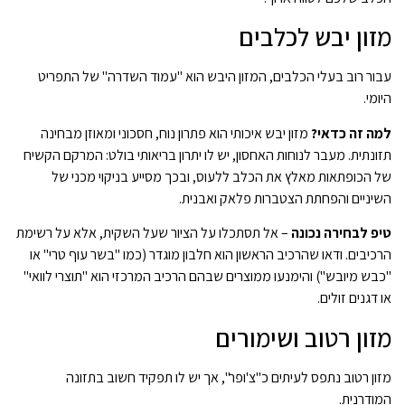
מזון יבש לכלבים
עבור רוב בעלי הכלבים, המזון היבש הוא "עמוד השדרה" של התפריט
היומי.
למה זה כדאי?
מזון יבש איכותי הוא פתרון נוח, חסכוני ומאוזן מבחינה
תזונתית. מעבר לנוחות האחסון, יש לו יתרון בריאותי בולט: המרקם הקשיח
של הכופתאות מאלץ את הכלב ללעוס, ובכך מסייע בניקוי מכני של
השיניים והפחתת הצטברות פלאק ואבנית.
טיפ לבחירה נכונה
– אל תסתכלו על הציור שעל השקית, אלא על רשימת
הרכיבים. ודאו שהרכיב הראשון הוא חלבון מוגדר (כמו "בשר עוף טרי" או
"כבש מיובש") והימנעו ממוצרים שבהם הרכיב המרכזי הוא "תוצרי לוואי"
או דגנים זולים.
מזון רטוב ושימורים
מזון רטוב נתפס לעיתים כ"צ'ופר", אך יש לו תפקיד חשוב בתזונה
המודרנית.