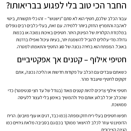
החבר הכי טוב בלי לפגוע בבריאותו?
עבור הכלב שלכם, חטיף הוא לא סתם "נישנוש" – זהו כלי תקשורת, ביטוי
לאהבה והתמריץ החזק ביותר ללמידה. עם זאת, בעלי כלבים רבים נופלים
במלכודת הקלורית של הפינוק היתר. חטיפים באיכות נמוכה או בכמות
גדולה מדי עלולים להוביל להשמנת יתר, בעיות עיכול ואפילו בררנות
באוכל. המפתח הוא בחירה נכונה של סוג החטיף והתאמתו למטרה.
חטיפי אילוף – קטנים אך אפקטיביים
כשאתם עובדים עם הכלב על פקודות חדשות או הליכה נכונה, אתם
זקוקים לחטיף שיעבוד מהר.
חטיפי אילוף צריכים להיות קטנים מאוד (בגודל של עד חצי סנטימטר) כדי
שהכלב יוכל לבלוע אותם מיד ולהמשיך באימון בלי לעצור ללעיסה
ממושכת.
חפשו חטיפים בעלי ריח חזק ומפתה (כמו כבד, דגים או עוף מיובש). הריח
הדומיננטי עוזר לכלב להישאר ממוקד בכם גם בסביבה מלאת גירויים כמו
הגינה הציבורית.