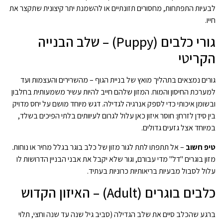
לבעיות התפתחות, מחסורים תזונתיים או להשמנת יתר קיצונית שתקצר את
חייו.
גורי כלבים (Puppy) – שלב הבנייה
הקריטי
גורים נמצאים בתהליך מואץ של בניית הגוף – מהשרירים והעצמות ועד
למערכת החיסון והמוח. המזון שלהם חייב להיות עשיר משמעותית בחלבון
ובשומן איכותי כדי לספק אנרגיה לגדילה. דגש מיוחד מושם על יחס מדויק
בין סידן לזרחן: חוסר איזון כאן עלול לגרום לעיוותים בלתי הפיכים בשלד,
במיוחד אצל גזעים גדולים.
טיפ חשוב
– אל תתפתו לתת לגור מזון של כלב בוגר בגלל מחיר או נוחות.
מזון בוגרים "דל" מדי עבורם, וגור שלא יקבל את אבני הבניין הדרושות לו
עלול לסבול מבעיות בריאותיות כרוניות בעתיד.
כלבים בוגרים (Adult) – האיזון הקדוש
ברגע שהכלב סיים את שלב הגדילה (סביב גיל שנה עד שנה וחצי, תלוי