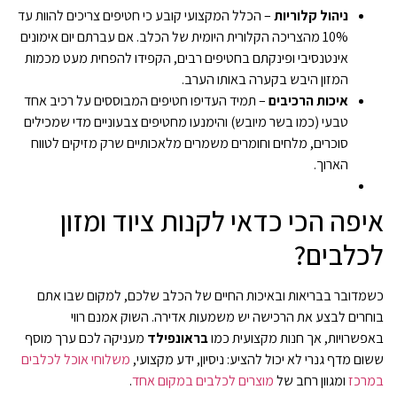
ניהול קלוריות
– הכלל המקצועי קובע כי חטיפים צריכים להוות עד
10% מהצריכה הקלורית היומית של הכלב. אם עברתם יום אימונים
אינטנסיבי ופינקתם בחטיפים רבים, הקפידו להפחית מעט מכמות
המזון היבש בקערה באותו הערב.
איכות הרכיבים
– תמיד העדיפו חטיפים המבוססים על רכיב אחד
טבעי (כמו בשר מיובש) והימנעו מחטיפים צבעוניים מדי שמכילים
סוכרים, מלחים וחומרים משמרים מלאכותיים שרק מזיקים לטווח
הארוך.
איפה הכי כדאי לקנות ציוד ומזון
לכלבים?
כשמדובר בבריאות ובאיכות החיים של הכלב שלכם, למקום שבו אתם
בוחרים לבצע את הרכישה יש משמעות אדירה. השוק אמנם רווי
באפשרויות, אך חנות מקצועית כמו
בראונפילד
מעניקה לכם ערך מוסף
ששום מדף גנרי לא יכול להציע: ניסיון, ידע מקצועי,
משלוחי אוכל לכלבים
במרכז
ומגוון רחב של
מוצרים לכלבים במקום אחד
.