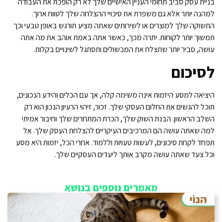
בניית עסק סביב תחומי העניין האישיים שלך לא רק הופכת את העבודה
למהנה יותר אלא גם משפרת את סיכויי ההצלחה שלך לטווח ארוך.
התשוקה שלך למוצרים או לשירותים שאתה מציע תורגש באופן טבעי וכך
תמשוך יותר לקוחות. יתרה מכך, כאשר אתה באמת אוהב את מה אתה
עושה, סביר יותר שתצלח את המכשולים ותסתגל לשינויים בקלות.
לסיכום
היציאה למסע היזמות אינה משימה קלה, אך עם הכלים והידע הנכונים,
תוכל להגשים את החלום העסקי שלך. זכור, זיהוי הרעיון הנכון הוא רק
השלב הראשון. הבנת השוק שלך, הכרת המתחרים שלך וחיבור אמיתי
למה שאתה עושה הם המרכיבים העיקריים להצלחת העסק שלך. אל
תפחד לקחת סיכונים, לעשות טעויות וללמוד. אחרי הכל, יזמות היא מסע
וכל צעד שאתה עושה מקרב אותך ליעדים העסקיים שלך.
מאמרים נוספים בנושא