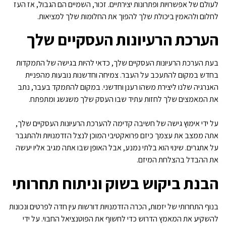
לעולם של אפשרויות ופתרונות יצירתיים. זכור, השמיים הם הגבול, אז העז
לחלום ולהאמין ביכולת שלך להפוך את החלומות שלך למציאות.
הערכת הרעיונות העסקיים שלך
בעת הערכת הרעיונות העסקיים שלך, כדאי להיות בגישה של התמקדות
בחדש במקום להתעכב על העבר. צמיחה וחדשנות נובעות מהפניית
האנרגיה שלנו ליצירת משהו רענן וחדשני. במקום להתמקד בעבר, נתב
את המאמצים שלך לחזות עתיד שבו העסק שלך משגשג ומתפתח.
על ידי אימוץ גישה של חשיבה קדימה להערכת הרעיונות העסקיים שלך,
אתה ממצב את עצמך כיזם פרואקטיבי המוכן לנצל הזדמנויות ולהתגבר
על אתגרים. שינוי הוא בלתי נמנע, אבל האופן שבו אתה מגיב אליו יעשה
את ההבדל בהצלחת המיזם.
הבנת ביקוש בשוק וניתוח תחרותי
בנוף התחרותי של יזמות, הכרה הזדמנויות דורשות עין חדה לפרטים ונכונות
להשקיע את המאמץ הדרוש כדי לחשוף את הפוטנציאל החבוי. על ידי