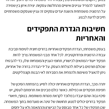
למאתגר להפריד עניינים אישיים מהחלטות עסקיות. יצירת איזון בין שמירה
על הרמוניה משפחתית והשגת יעדים עסקיים זה עניין שעסקים משפחתיים
חייבים לדעת לבצע.
חשיבות הגדרת התפקידים
והאחריות
בעסק משפחתי, הגדרת תפקידים ואחריות ברורים חיונית לטיפוח סביבת
עבודה הרמונית ופרודוקטיבית. לכל אחד מבני המשפחה צריך להיות
תפקיד ייעודי המתאים לכישוריו, תחומי העניין והמומחיות שלו, כדי להבטיח
שכולם תורמים ביעילות להצלחת העסק. על ידי הגדרה ברורה של אחריות,
ניתן להאציל משימות ולהפחית את הסבירות לאי הבנות וקונפליקטים.
יתרה מכך, הגדרת תפקידים ואחריות יכולה לסייע בהפחתת הסיכון של
חפיפת תפקידים או כפילות. כאשר כולם מבינים את תרומתם לעסק, יש
סיכוי גבוה שהם יעבדו במלוכד לקראת מטרות משותפות. בנוסף, תיאורי
תפקיד ברורים יכולים למנוע תחושות של טינה או מועדפות בתוך המשפחה.
שכן תפקידו של כל אחד מבוסס על הכישרון וההתאמה ולא על יחסים