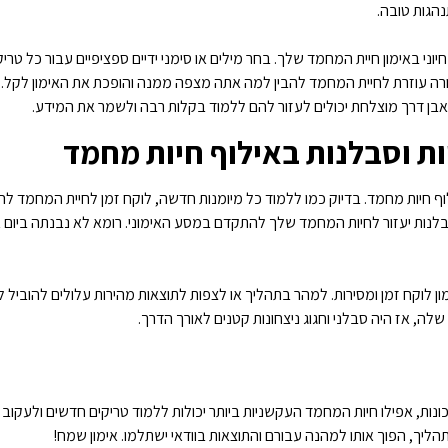
נהגות טובה.
יוני באימון חיית המחמד שלך. בחר מילים או סימני ידיים ספציפיים עבור כל ט
ה עוזרת לחיית המחמד להבין למה אתה מצפה ממנה והופכת את האימון לקל. בנ
בן דרך מוצלחת יכולים לעזור להם ללמוד בקלות רבה ולשמר את המידע.
ת וסבלנות באילוף חיות מחמד
 חיות מחמד. בדיוק כמו ללמוד כל מיומנות חדשה, לוקח זמן לחיית המחמד להבי
בסבלנות יעזור לחיות המחמד שלך להתקדם במסע האימוני. רומא לא נבנתה ביום א
מון לוקח זמן ומסירות. למהר בתהליך או לצפות לתוצאות מהירות עלולים להוביל 
לה, אז היה סבלני וחגוג ניצחונות קטנים לאורך הדרך.
ונות, אפילו חיות המחמד העקשניות ביותר יכולות ללמוד טריקים חדשים ולעקוב 
ליך, הפוך אותו למהנה עבורם והתוצאות בוודאי ישתלמו. אימון שמח!