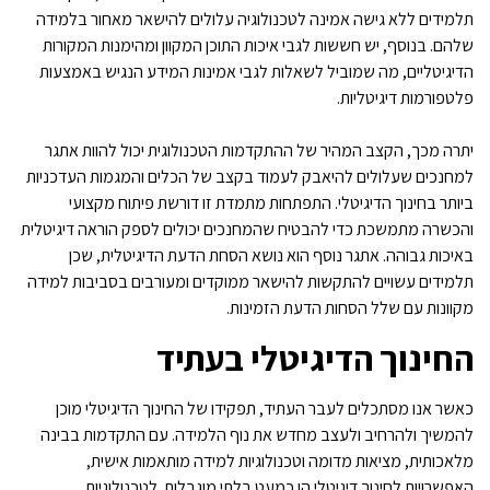
תלמידים ללא גישה אמינה לטכנולוגיה עלולים להישאר מאחור בלמידה
שלהם. בנוסף, יש חששות לגבי איכות התוכן המקוון ומהימנות המקורות
הדיגיטליים, מה שמוביל לשאלות לגבי אמינות המידע הנגיש באמצעות
פלטפורמות דיגיטליות.
יתרה מכך, הקצב המהיר של ההתקדמות הטכנולוגית יכול להוות אתגר
למחנכים שעלולים להיאבק לעמוד בקצב של הכלים והמגמות העדכניות
ביותר בחינוך הדיגיטלי. התפתחות מתמדת זו דורשת פיתוח מקצועי
והכשרה מתמשכת כדי להבטיח שהמחנכים יכולים לספק הוראה דיגיטלית
באיכות גבוהה. אתגר נוסף הוא נושא הסחת הדעת הדיגיטלית, שכן
תלמידים עשויים להתקשות להישאר ממוקדים ומעורבים בסביבות למידה
מקוונות עם שלל הסחות הדעת הזמינות.
החינוך הדיגיטלי בעתיד
כאשר אנו מסתכלים לעבר העתיד, תפקידו של החינוך הדיגיטלי מוכן
להמשיך ולהרחיב ולעצב מחדש את נוף הלמידה. עם התקדמות בבינה
מלאכותית, מציאות מדומה וטכנולוגיות למידה מותאמות אישית,
האפשרויות לחינוך דיגיטלי הן כמעט בלתי מוגבלות. לטכנולוגיות