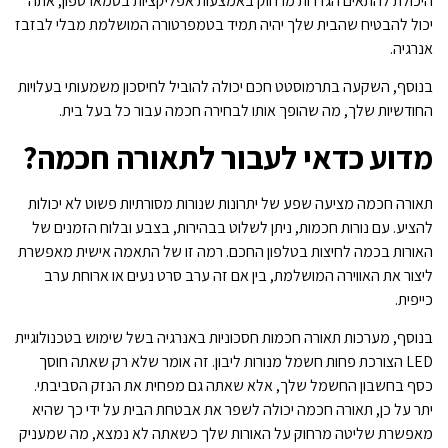
היכולת להתאים הגדרות מרחוק באמצעות אפליקציות בסמארטפון, אתה
יכול להבטיח שהבית שלך יהיה תמיד בטמפרטורה המושלמת מבלי לבזבז
אנרגיה.
בנוסף, השקעה בתרמוסטט חכם יכולה להוביל לחיסכון משמעותי בעלויות
החודשיות שלך, מה שהופך אותו לבחירה חכמה עבור כל בעל בית.
מדוע כדאי לעבור לתאורה חכמה?
תאורה חכמה מציעה שפע של יתרונות שנורות מסורתיות פשוט לא יכולות
להציע. עם נורות חכמות, ניתן לשלוט בבהירות, בצבע ובלוח הזמנים של
האורות בכמה לחיצות בטלפון החכם. רמה זו של התאמה אישית מאפשרת
ליצור את האווירה המושלמת, בין אם זה ערב סרט נעים או ארוחת ערב
כייפית.
בנוסף, מערכות תאורה חכמות חסכוניות באנרגיה בשל שימוש בטכנולוגיית
LED הצורכת פחות חשמל מנורות ליבון. זה אומר שלא רק שאתה חוסך
כסף בחשבון החשמל שלך, אלא שאתה גם מפחית את הנזק הסביבתי.
יתר על כן, תאורה חכמה יכולה לשפר את אבטחת הבית על ידי כך שהיא
מאפשרת שליטה מרחוק על האורות שלך כשאתה לא נמצא, מה שמעניק